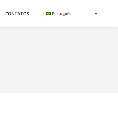
CONTATOS
Português
CONTATOS
Português