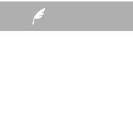
casibom güncel giriş
casibom giriş
casibom
casibom güncel giriş
ca