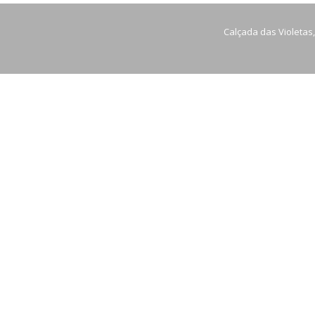
Calçada das Violetas,
sibom giriş
casibom
casibom güncel giriş
casibom giriş
casibom
st