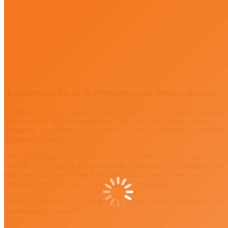
A comunicação de sua empresa tem personalidade?
Comunicar é contar uma história. A sua história. E para manter a
conversa em dia e interessante, precisa falar sobre o novo, o
inusitado, o caminho das pedras… Não é diferente para uma
organização e seus executivos.
Onde está o desafio? Evitar as fórmulas prontas, que não expressam
o DNA e as ambições de sua empresa, e conectar o seu negócio com
uma rede muito mais complexa e um público que interage, se
manifesta e se posiciona a uma velocidade alucinante.
Com a Expression, você vai descobrir como tornar a imagem de sua
empresa única e especial.